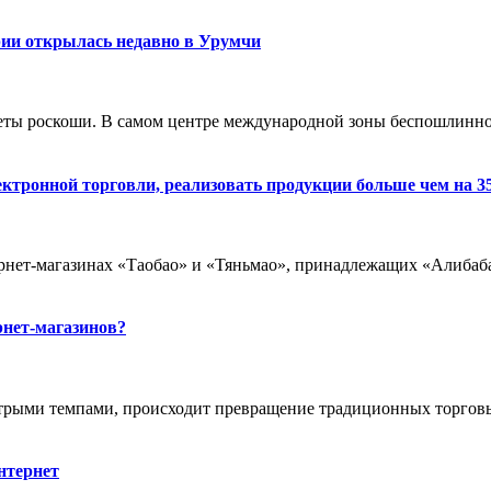
рии открылась недавно в Урумчи
меты роскоши. В самом центре международной зоны беспошлинн
ектронной торговли, реализовать продукции больше чем на 3
рнет-
магазин
ах «Таобао» и «Тяньмао», принадлежащих «Алибаба»
нет-магазинов?
стрыми темпами, происходит превращение традиционных торгов
нтернет