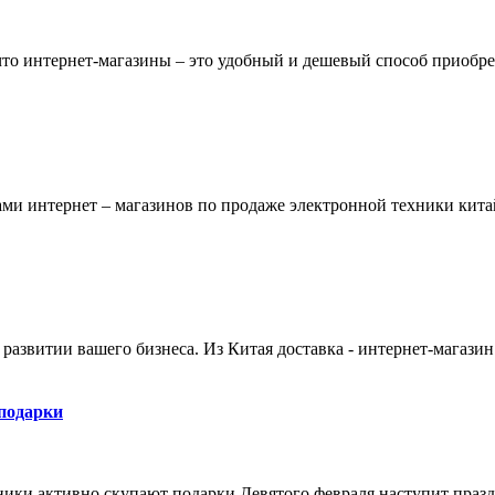
что интернет-
магазин
ы – это удобный и дешевый способ приобре
гами интернет –
магазин
ов по продаже электронной техники китай
развитии вашего бизнеса. Из Китая доставка - интернет-
магазин
 подарки
ники активно скупают подарки Девятого февраля наступит праз