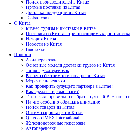
Поиск производителей в Китае
Прямые поставки из Китая
Доставка продукции из Китая
Taobao.com
О Китае
Бизнес-туризм и выставки в Китае
Поставки из Китая – три неоспоримых достоинства
История Китая
Новости из Китая
Выставки
Полезно
Авиаперевозки
Основные модели доставки грузов из Китая
Типы грузоперевозок
Расчет себестоимости товаров из Китая
Морские перевозки
Как проверить будущего партнера в Китае?
Как сделать первые шаги?
Так как же правильно выбрать нужный Вам товар в
На что особенно обращать внимание
Поиск товаров из Китая
Оптимизация затрат в Китае
Qingdao IMEX International
Железнодорожные перевозки
Автоперевозки