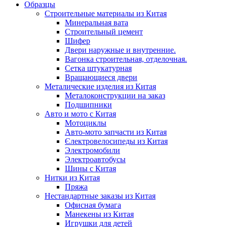
Образцы
Строительные материалы из Китая
Минеральная вата
Строительный цемент
Шифер
Двери наружные и внутренние.
Вагонка строительная, отделочная.
Сетка штукатурная
Вращающиеся двери
Металические изделия из Китая
Металоконструкции на заказ
Подшипники
Авто и мото с Китая
Мотоциклы
Авто-мото запчасти из Китая
Єлектровелосипеды из Китая
Электромобили
Электроавтобусы
Шины с Китая
Нитки из Китая
Пряжа
Нестандартные заказы из Китая
Офисная бумага
Манекены из Китая
Игрушки для детей