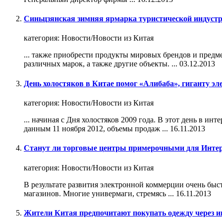
Синьцзянская зимняя ярмарка туристической индуст
категория:
Новости/Новости из Китая
... также приобрести продукты мировых брендов и пред
различных марок, а также другие объекты. ...
03.12.2013
День холостяков в Китае помог «Алибаба», гиганту эл
категория:
Новости/Новости из Китая
... начиная с Дня холостяков 2009 года. В этот день в инте
данным 11 ноября 2012, объемы продаж ...
16.11.2013
Станут ли торговые центры примерочными для Интер
категория:
Новости/Новости из Китая
В результате развития электронной коммерции очень бы
магазин
ов. Многие универмаги, стремясь ...
16.11.2013
Жители Китая предпочитают покупать одежду через и