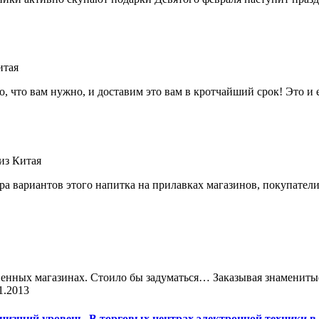
итая
о, что вам нужно, и доставим это вам в кротчайший срок! Это 
из Китая
ора вариантов этого напитка на прилавках
магазин
ов, покупатели
твенных
магазин
ах. Стоило бы задуматься… Заказывая знамениты
1.2013
зший уровень. В торговых центрах электронной техники в 