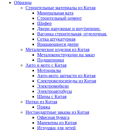
Образцы
Строительные материалы из Китая
Минеральная вата
Строительный цемент
Шифер
Двери наружные и внутренние.
Вагонка строительная, отделочная.
Сетка штукатурная
Вращающиеся двери
Металические изделия из Китая
Металоконструкции на заказ
Подшипники
Авто и мото с Китая
Мотоциклы
Авто-мото запчасти из Китая
Єлектровелосипеды из Китая
Электромобили
Электроавтобусы
Шины с Китая
Нитки из Китая
Пряжа
Нестандартные заказы из Китая
Офисная бумага
Манекены из Китая
Игрушки для детей