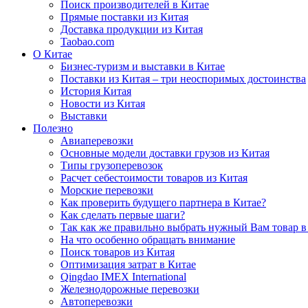
Поиск производителей в Китае
Прямые поставки из Китая
Доставка продукции из Китая
Taobao.com
О Китае
Бизнес-туризм и выставки в Китае
Поставки из Китая – три неоспоримых достоинства
История Китая
Новости из Китая
Выставки
Полезно
Авиаперевозки
Основные модели доставки грузов из Китая
Типы грузоперевозок
Расчет себестоимости товаров из Китая
Морские перевозки
Как проверить будущего партнера в Китае?
Как сделать первые шаги?
Так как же правильно выбрать нужный Вам товар в
На что особенно обращать внимание
Поиск товаров из Китая
Оптимизация затрат в Китае
Qingdao IMEX International
Железнодорожные перевозки
Автоперевозки