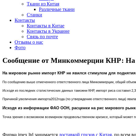
Ткани из Китая
Различные ткани
Станки
Контакты
Контакты в Китае
Контакты в Украине
Связь по почте
Отзывы о нас
Фото
Сообщение от Минкоммерции КНР: На м
На мировом рынке импорт КНР не явился стимулом для поднятия 
По сообщению выше отмеченного ответственного лица Минкоммерции, общий объем 
Исходя из последних статистических данных таможни КНР, импорт риса составил 2,32
Причиной увеличения импорта2012года (по утверждению ответственного лица) явил
Исходя из информации ФАО ООН, расценки на рис мирового рынка
Точка зрения о возможном всемирном продовольственном кризисе, который может п
Фирма imex ltd занимается
доставкой грузов с Китая
, по всем 