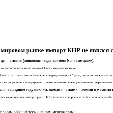
ировом рынке импорт КНР не явился ст
цен на зерно (заявление представителя Минкоммерции).
импорта риса составил только 6% всей мировой торговли.
 млн т. Этот показатель больше предыдущего года в 4,1 раза, но составляет всего ли
ась не напряженность внутреннего рынка, а значительным увеличением разрыва цены
 в прошедшем году явились самыми низкими, начиная с момента вс
овлечь увеличение импорта риса в КНР, является совершенно необоснованной, особо
вопросам обращайтесь к нашим менеджерам.