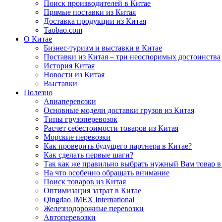
Поиск производителей в Китае
Прямые поставки из Китая
Доставка продукции из Китая
Taobao.com
О Китае
Бизнес-туризм и выставки в Китае
Поставки из Китая – три неоспоримых достоинства
История Китая
Новости из Китая
Выставки
Полезно
Авиаперевозки
Основные модели доставки грузов из Китая
Типы грузоперевозок
Расчет себестоимости товаров из Китая
Морские перевозки
Как проверить будущего партнера в Китае?
Как сделать первые шаги?
Так как же правильно выбрать нужный Вам товар в
На что особенно обращать внимание
Поиск товаров из Китая
Оптимизация затрат в Китае
Qingdao IMEX International
Железнодорожные перевозки
Автоперевозки