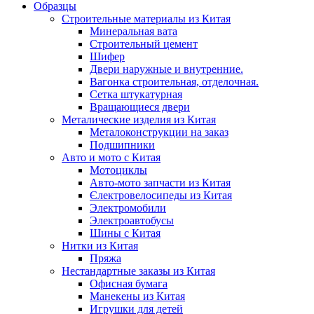
Образцы
Строительные материалы из Китая
Минеральная вата
Строительный цемент
Шифер
Двери наружные и внутренние.
Вагонка строительная, отделочная.
Сетка штукатурная
Вращающиеся двери
Металические изделия из Китая
Металоконструкции на заказ
Подшипники
Авто и мото с Китая
Мотоциклы
Авто-мото запчасти из Китая
Єлектровелосипеды из Китая
Электромобили
Электроавтобусы
Шины с Китая
Нитки из Китая
Пряжа
Нестандартные заказы из Китая
Офисная бумага
Манекены из Китая
Игрушки для детей