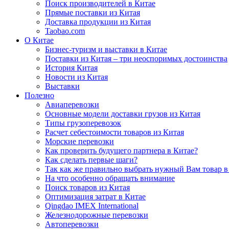
Поиск производителей в Китае
Прямые поставки из Китая
Доставка продукции из Китая
Taobao.com
О Китае
Бизнес-туризм и выставки в Китае
Поставки из Китая – три неоспоримых достоинства
История Китая
Новости из Китая
Выставки
Полезно
Авиаперевозки
Основные модели доставки грузов из Китая
Типы грузоперевозок
Расчет себестоимости товаров из Китая
Морские перевозки
Как проверить будущего партнера в Китае?
Как сделать первые шаги?
Так как же правильно выбрать нужный Вам товар в
На что особенно обращать внимание
Поиск товаров из Китая
Оптимизация затрат в Китае
Qingdao IMEX International
Железнодорожные перевозки
Автоперевозки