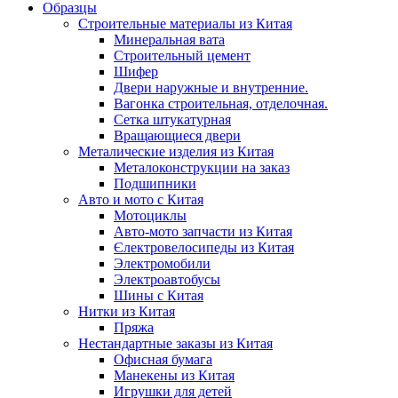
Образцы
Строительные материалы из Китая
Минеральная вата
Строительный цемент
Шифер
Двери наружные и внутренние.
Вагонка строительная, отделочная.
Сетка штукатурная
Вращающиеся двери
Металические изделия из Китая
Металоконструкции на заказ
Подшипники
Авто и мото с Китая
Мотоциклы
Авто-мото запчасти из Китая
Єлектровелосипеды из Китая
Электромобили
Электроавтобусы
Шины с Китая
Нитки из Китая
Пряжа
Нестандартные заказы из Китая
Офисная бумага
Манекены из Китая
Игрушки для детей