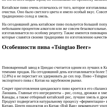
Китайское пиво очень отличалось от того, которое изготавлива
очистки. Оно было светлого цвета и имело особый вкус. Совсе
традиционно солод и хмель.
На сегодняшний день китайское пиво пользуется большой попу
небольшим процентом алкоголя или же совсем безалкогольные. 
изготавливается по особому рецепту. Также имеются пивоварн
которые славятся своими традициями по изготовлению качестве
Особенности пива «Tsingtao Beer»
Пивоваренный завод в Циндао считается одним из лучших в Ки
темпами продаж. На сегодняшний день изготавливается более 
12.8%) и не перестает их удерживать до сих пор. Пиво «Tsingt
экспортного пива с Китая на зарубежном рынке.
Секрет приготовления циндаоского пиво кроется в его сбаланс
Лаошань. Главные его ингредиенты – рис, солод, дрожжи и хме
Канады, а также отборный китайский рис, лучшие хмель и дро
Продукт подвергается натуральному процессу «ферментации» в 
Китаю. Центр продуктов из Китая «Вэй Ван» рекомендует употр