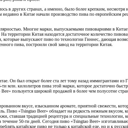
лось в других странах, а именно, было более крепким, несмотря 
м недавно в Китае начали производство пива по европейским рец
лярностью. Многие марки, выпускаемыми пивоварнями в Китае, 
На территории Китая находится достаточное количество пивовар
и, которые выпускают пиво по технологии Гиннес, дающая возмо
нного пива, построили свой завод на территории Китая.
тае. Он был открыт более ста лет тому назад иммигрантами из Г
5-ти млн. килолитров пива этой марки, которое достаточно быс
ao Bee» пользуется широкой продажей в более чем полусотне стр
ированном вкусе, изысканном аромате, приятной свежести, кото
ль. Пиво «Tsingtao Beer» обладает на редкость нежным вкусом,
жжи, ставшая традицией рецептура и специальные технологии, 
течение 50-ти дней. Сегодня пиво «Tsingtao Beer» изготавлива
еблять китайское пиво не только к китайской еде, но и к русс