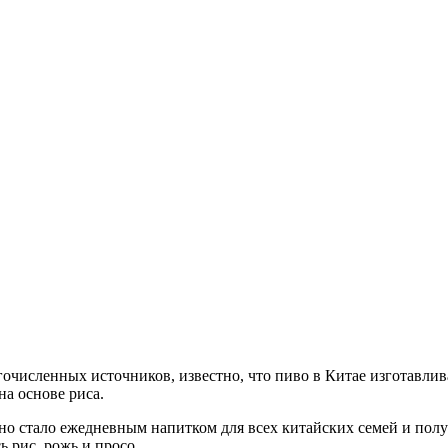
очисленных источников, известно, что пиво в Китае изготавливал
на основе риса.
оно стало ежедневным напитком для всех китайских семей и пол
 рис, рожь и просо.