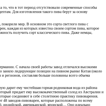
на то, что в тот период отсутствовали современные способы
ептам. Для изготовления такого пива берут за основу
покорили мир. В основном это сорта светлого пива с
ен, каждая из которых известна своим сортом пива, которое
жность получить сорт классического пива. Даже немцы,
ермании. С начала своей работы завод отличался высокими
тро заняло лидирующие позиции на пивном рынке Китая (около
ан и регионов, составляя больше половины всего объема
рую дарит ему чистейшая горная родниковая вода из района
 который придает ему высококачественный солод из Австралии и
которые соединяют в себе столетнюю практику пивоварения.
ют 48 заводов-пивоварен, которые расположены по всему
кой, индийской, американской, японской… Оно идеально