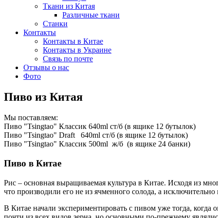
Ткани из Китая
Различные ткани
Станки
Контакты
Контакты в Китае
Контакты в Украине
Связь по почте
Отзывы о нас
Фото
Пиво из Китая
Мы поставляем:
Пиво "Tsingtao" Классик 640ml ст/б (в ящике 12 бутылок)
Пиво "Tsingtao" Draft 640ml ст/б (в ящике 12 бутылок)
Пиво "Tsingtao" Классик 500ml ж/б (в ящике 24 банки)
Пиво в Китае
Рис – основная выращиваемая культура в Китае. Исходя из мног
что производили его не из ячменного солода, а исключительно 
В Китае начали экспериментировать с пивом уже тогда, когда 
почти из всех видов зерна, но основными по-прежнему являлись