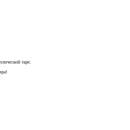
ллической таре.
ира!