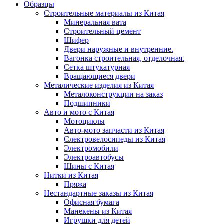
Образцы
Строительные материалы из Китая
Минеральная вата
Строительный цемент
Шифер
Двери наружные и внутренние.
Вагонка строительная, отделочная.
Сетка штукатурная
Вращающиеся двери
Металические изделия из Китая
Металоконструкции на заказ
Подшипники
Авто и мото с Китая
Мотоциклы
Авто-мото запчасти из Китая
Єлектровелосипеды из Китая
Электромобили
Электроавтобусы
Шины с Китая
Нитки из Китая
Пряжа
Нестандартные заказы из Китая
Офисная бумага
Манекены из Китая
Игрушки для детей