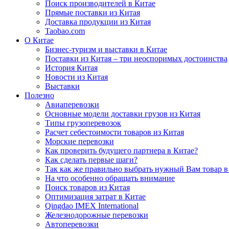
Поиск производителей в Китае
Прямые поставки из Китая
Доставка продукции из Китая
Taobao.com
О Китае
Бизнес-туризм и выставки в Китае
Поставки из Китая – три неоспоримых достоинства
История Китая
Новости из Китая
Выставки
Полезно
Авиаперевозки
Основные модели доставки грузов из Китая
Типы грузоперевозок
Расчет себестоимости товаров из Китая
Морские перевозки
Как проверить будущего партнера в Китае?
Как сделать первые шаги?
Так как же правильно выбрать нужный Вам товар в
На что особенно обращать внимание
Поиск товаров из Китая
Оптимизация затрат в Китае
Qingdao IMEX International
Железнодорожные перевозки
Автоперевозки